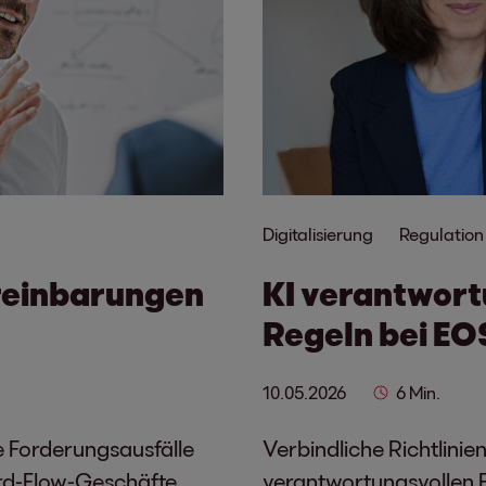
Digitalisierung
Regulation
reinbarungen
KI verantwort
Regeln bei EO
10.05.2026
6 Min.
e Forderungsausfälle
Verbindliche Richtlinie
ard-Flow-Geschäfte
verantwortungsvollen E