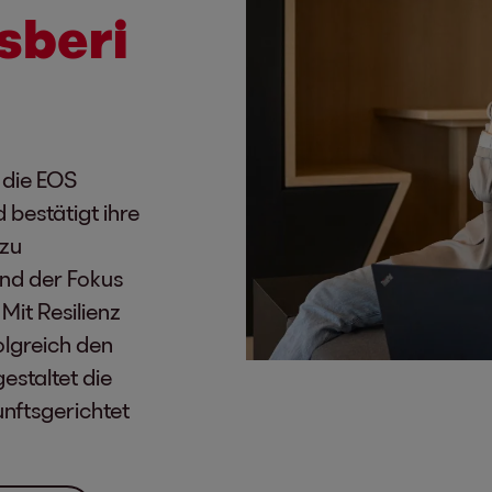
sberi
 die EOS
 bestätigt ihre
azu
und der Fokus
it Resilienz
olgreich den
estaltet die
nftsgerichtet