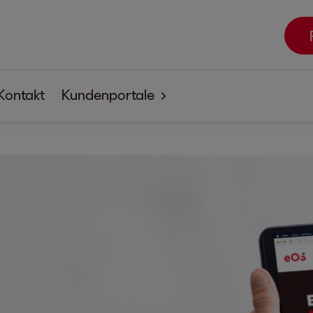
Kontakt
Kundenportale
EOSdirect
SECUREtransfer