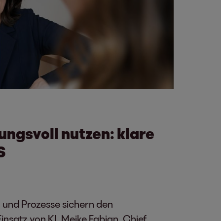
ungsvoll nutzen: klare
S
n und Prozesse sichern den
insatz von KI. Meike Fabian, Chief