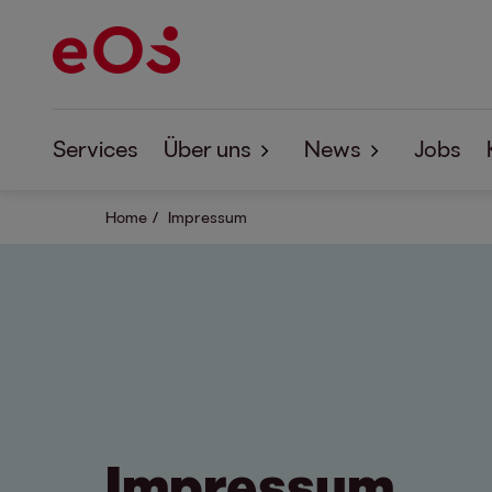
Services
Über uns
News
Jobs
Home
Impressum
Über EOS
News
Corporate Responsibility
EOS Forum
Studien
Impressum