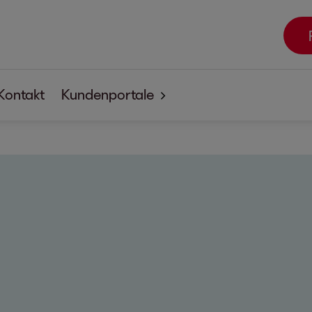
Kontakt
Kundenportale
EOSdirect
SECUREtransfer