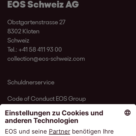
EOS Schweiz AG
Obstgartenstrasse 27
8302 Kloten
Schweiz
Tel.:
+41 58 411 93 00
collection@eos-schweiz.com
Schuldnerservice
Code of Conduct EOS Group
Code of Conduct Inkasso Suisse
Linkedin EOS Schweiz