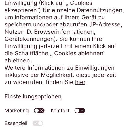
Kundenportale
EOSdirect
SECUREtransfer