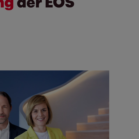
ung
der EOS