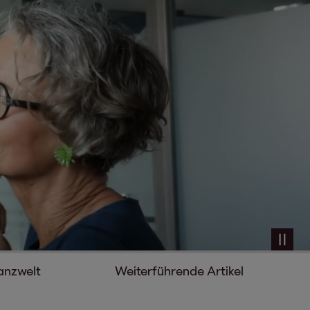
global
nanzwelt
Weiterführende Artikel