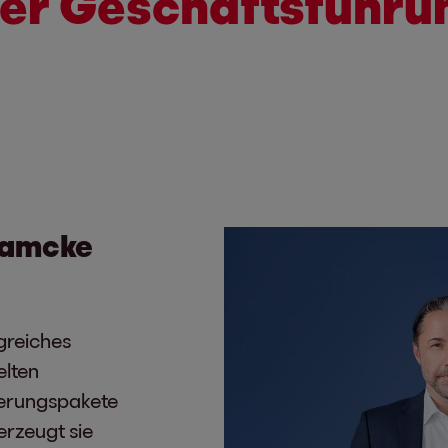
der Geschäftsführ
Ramcke
lgreiches
elten
rderungspakete
erzeugt sie