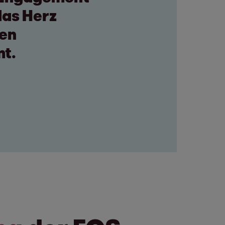
das Herz
gen
mt.