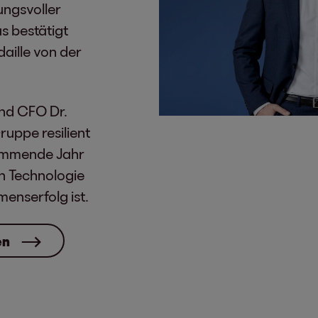
ungsvoller
 bestätigt
aille von der
nd CFO Dr.
ruppe resilient
kommende Jahr
on Technologie
menserfolg ist.
en