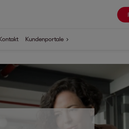
Kontakt
Kundenportale
EOSdirect
SECUREtransfer