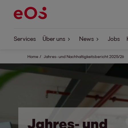
Services
Über uns
News
Jobs
Home
Jahres- und Nachhaltigkeitsbericht 2025/26
Über EOS
News
Corporate Responsibility
EOS Forum
Studien
Jahres- und