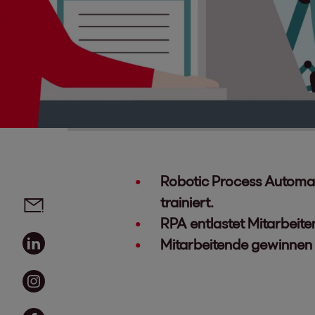
Robotic Process Automati
Social Media Links - Artikel teilen
Email
trainiert.
RPA entlastet Mitarbeite
Linkedin
Mitarbeitende gewinnen 
Instagram
Facebook