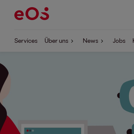
Services
Über uns
News
Jobs
Über EOS
News
Corporate Responsibility
EOS Forum
Studien