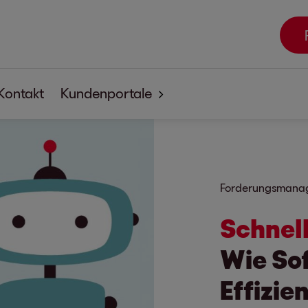
Kontakt
Kundenportale
EOSdirect
SECUREtransfer
Forderungsmana
Schnell
Wie So
Effizie