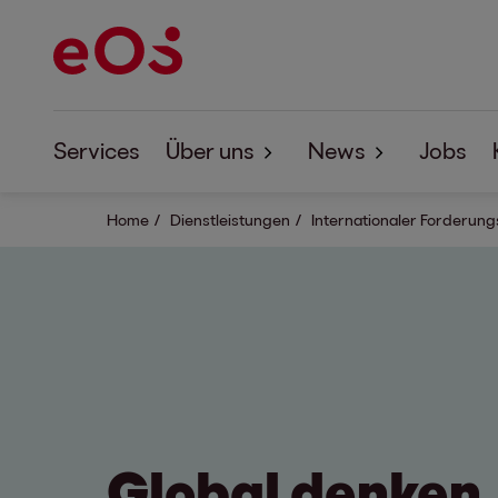
Services
Über uns
News
Jobs
Home
Dienstleistungen
Über EOS
Internationaler Forderun
News
Corporate Responsibility
EOS Forum
Studien
Global denken