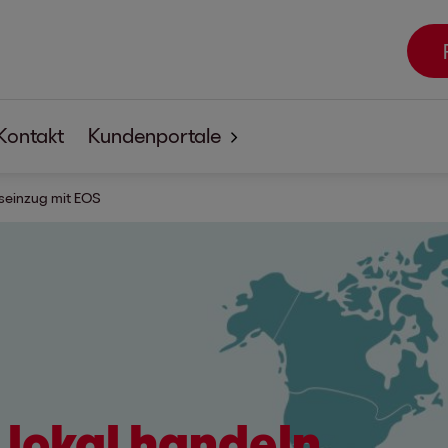
Kontakt
Kundenportale
gseinzug mit EOS
EOSdirect
SECUREtransfer
,
lokal handeln