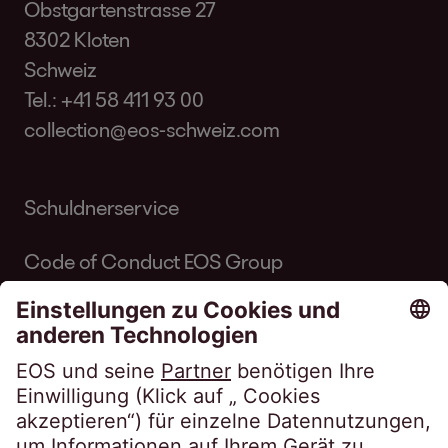
Obstgartenstrasse 27
8302 Kloten
Schweiz
Tel.:
+41 58 411 93 00
collection@eos-schweiz.com
Schuldnerservice
Code of Conduct EOS Group
Code of Conduct Inkasso Suisse
Linkedin EOS Schweiz