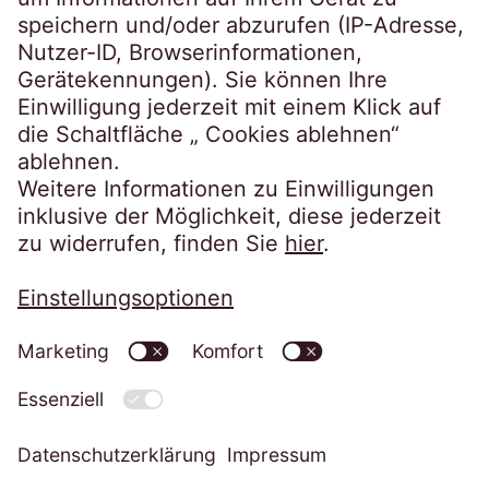
Kundenportale
EOSdirect
SECUREtransfer