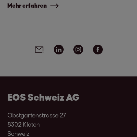
Mehr erfahren
Social Media Links - Artikel teilen
Email
Linkedin
Instagram
Facebook
EOS Schweiz AG
Obstgartenstrasse 27
8302 Kloten
Schweiz