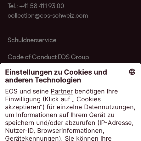
Tel.:
+41 58 411 93 00
collection@eos-schweiz.com
Schuldnerservice
Code of Conduct EOS Group
Code of Conduct Inkasso Suisse
Linkedin EOS Schweiz
Kundenportale
EOSdirect