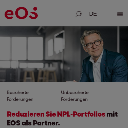
Suche
Deta
Besicherte
Unbesicherte
Forderungen
Forderungen
Reduzieren Sie NPL-Portfolios
mit
EOS als Partner.