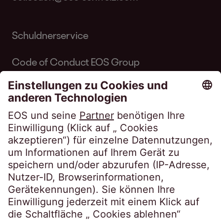
Schuldnerservice
Code of Conduct EOS Group
Code of Conduct Inkasso Suisse
Linkedin EOS Schweiz
Kundenportale
EOSdirect
SECUREtransfer