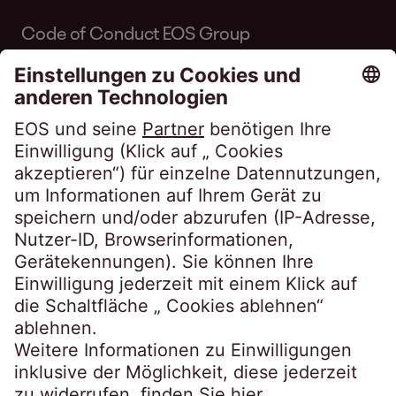
Code of Conduct EOS Group
Code of Conduct Inkasso Suisse
Linkedin EOS Schweiz
Kundenportale
EOSdirect
SECUREtransfer