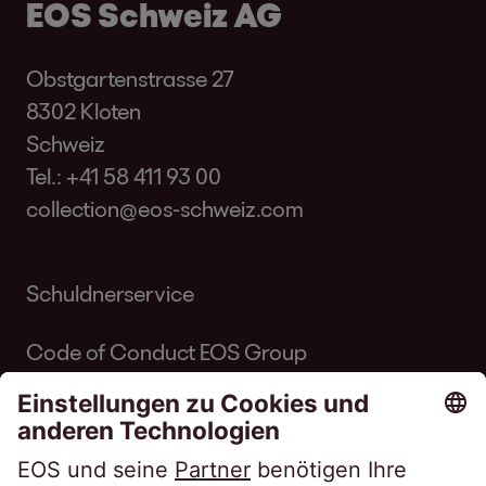
EOS Schweiz AG
Obstgartenstrasse 27
8302 Kloten
Schweiz
Tel.:
+41 58 411 93 00
collection@eos-schweiz.com
Schuldnerservice
Code of Conduct EOS Group
Code of Conduct Inkasso Suisse
Linkedin EOS Schweiz