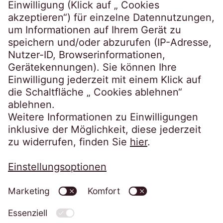
Kundenportale
EOSdirect
SECUREtransfer