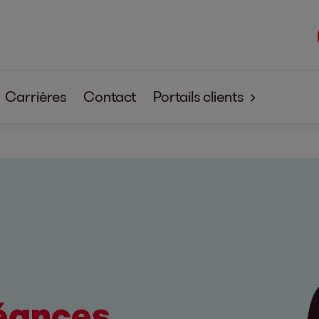
Carrières
Contact
Portails clients
s
EOSdirect
um
SECUREtransfer
éances