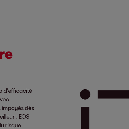
re
d'efficacité
Avec
s impayés dès
eilleur : EOS
du risque