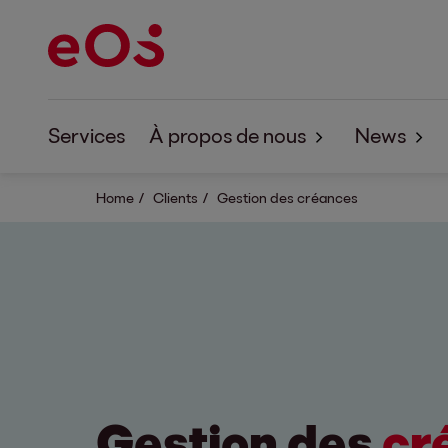
Services
À propos de nous
News
Home
Clients
À propos d'EOS
Gestion des créances
Nouvelle
Corporate Responsibility
EOS For
Enquêtes
Gestion des
cr