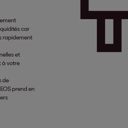
lement
quidités car
us rapidement
elles et
 à votre
s de
 EOS prend en
iers