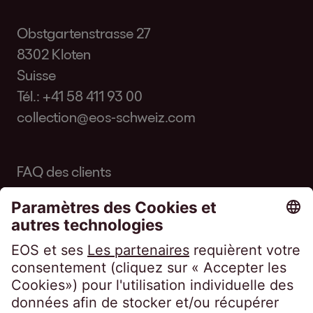
Obstgartenstrasse 27
8302 Kloten
Suisse
Tél.:
+41 58 411 93 00
collection@eos-schweiz.com
FAQ des clients
Code of Conduct
Code of Conduct Inkasso Suisse
Linkedin EOS Schweiz