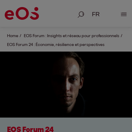
Recherche
Affic
Home
EOS Forum : Insights et réseau pour professionnels
EOS Forum 24 : Économie, résilience et perspectives
EOS Forum 24