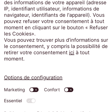
Portails clients
EOSdirect (nouveau)
SECUREtransfer