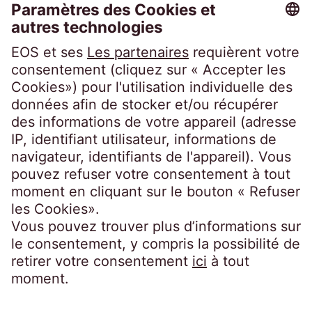
Code of Conduct
Code of Conduct Inkasso Suisse
Linkedin EOS Schweiz
Portails clients
EOSdirect (nouveau)
SECUREtransfer